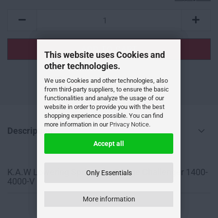
This website uses Cookies and
other technologies.
We use Cookies and other technologies, also
ADD TO WISH LIST
from third-party suppliers, to ensure the basic
functionalities and analyze the usage of our
website in order to provide you with the best
shopping experience possible. You can find
more information in our
Privacy Notice
.
Description
Accept all
K.A.W Lowering Springs for Dodge Challenger 1400-
Only Essentials
4000-V
More information