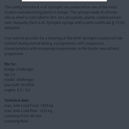
The spring from the K.A.W. SpringKit are produced on one of the most
modern manufacturing plants in Europe. The springs made of chrome-
silicon steel is cold rolled to 90% zinc phosphate, plastic-coated and pre-
sets. Naturally, the K.A.W. SpringKit springs with a parts certificate § 19 (3)
delivered.
Your vehicle provides for a lowering of the KAW SpringKit a balanced ride
comfort during normal driving, a progressive, stiff suspension
characteristics with increasing compression, in the border area athletic
progressive.
fits for:
Dodge Challenger
typ: LX
model: Challenger
year built: 09.2008 -
engine: 3,5 / 3,6
Technical data:
max. Axle-Load Front: 1325 kg
max. Axle-Load Rear: 1325 kg
Lowering Front: 40 mm
Lowering Rear: