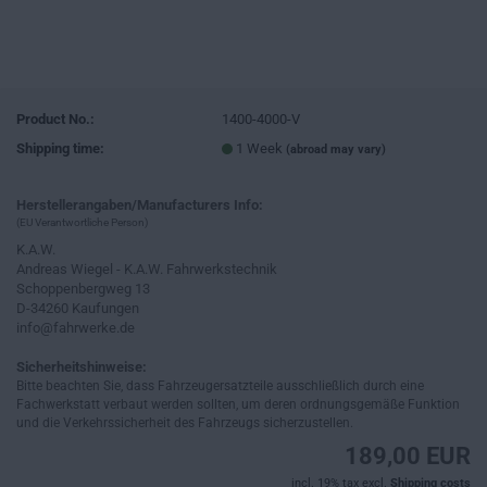
Product No.:
1400-4000-V
Shipping time:
1 Week
(abroad may vary)
Herstellerangaben/Manufacturers Info:
(EU Verantwortliche Person)
K.A.W.
Andreas Wiegel - K.A.W. Fahrwerkstechnik
Schoppenbergweg 13
D-34260 Kaufungen
info@fahrwerke.de
Sicherheitshinweise:
Bitte beachten Sie, dass Fahrzeugersatzteile ausschließlich durch eine
Fachwerkstatt verbaut werden sollten, um deren ordnungsgemäße Funktion
und die Verkehrssicherheit des Fahrzeugs sicherzustellen.
189,00 EUR
incl. 19% tax excl.
Shipping costs