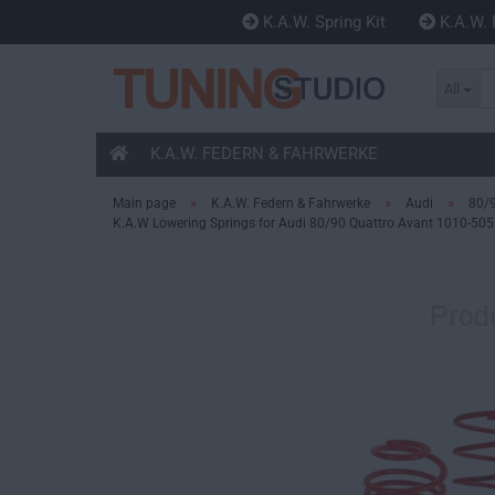
K.A.W. Spring Kit
K.A.W. 
All
K.A.W. FEDERN & FAHRWERKE
»
»
»
Main page
K.A.W. Federn & Fahrwerke
Audi
80/
K.A.W Lowering Springs for Audi 80/90 Quattro Avant 1010-50