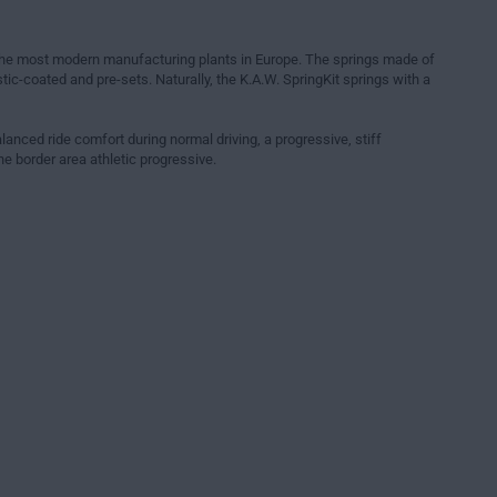
 the most modern manufacturing plants in Europe. The springs made of
tic-coated and pre-sets. Naturally, the K.A.W. SpringKit springs with a
lanced ride comfort during normal driving, a progressive, stiff
e border area athletic progressive.