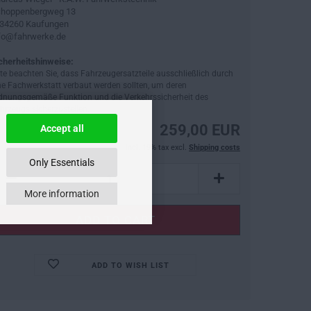
hoppenbergweg 13
34260 Kaufungen
fo@fahrwerke.de
cherheitshinweise:
tte beachten Sie, dass Fahrzeugersatzteile ausschließlich durch
ne Fachwerkstatt verbaut werden sollten, um deren
dnungsgemäße Funktion und die Verkehrssicherheit des
hrzeugs sicherzustellen.
259,00 EUR
Accept all
incl. 19% tax excl.
Shipping costs
Only Essentials
More information
ADD TO WISH LIST