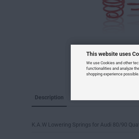
This website uses Co
We use Cookies and other techn
functionalities and analyze th
shopping experience possible.
Description
K.A.W Lowering Springs for Audi 80/90 Qu