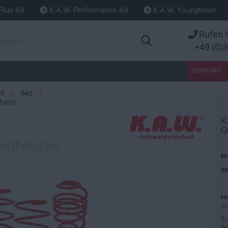
Plus Kit
K.A.W. Performance Kit
K.A.W. Youngtimer
Rufen S
Search...
+49 (0)
KONTAKT
»
»
90
B4Q
55-KQ1
K
Q
Pr
Sh
He
(EU
K.
An