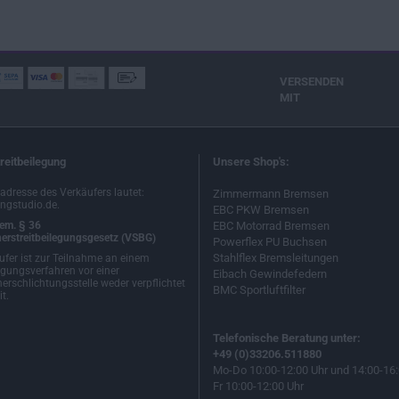
VERSENDEN
MIT
reitbeilegung
Unsere Shop's:
ladresse des Verkäufers lautet:
Zimmermann Bremsen
ngstudio.de.
EBC PKW Bremsen
em. § 36
EBC Motorrad Bremsen
erstreitbeilegungsgesetz (VSBG)
Powerflex PU Buchsen
Stahlflex Bremsleitungen
ufer ist zur Teilnahme an einem
egungsverfahren vor einer
Eibach Gewindefedern
erschlichtungsstelle weder verpflichtet
BMC Sportluftfilter
t.
Telefonische Beratung unter:
+49 (0)33206.511880
Mo-Do 10:00-12:00 Uhr und 14:00-16:
Fr 10:00-12:00 Uhr