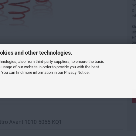
Sc
D-
in
Si
Bi
ei
or
Fa
okies and other technologies.
ologies, also from third-party suppliers, to ensure the basic
e usage of our website in order to provide you with the best
 You can find more information in our
Privacy Notice
.
attro Avant 1010-5055-KQ1