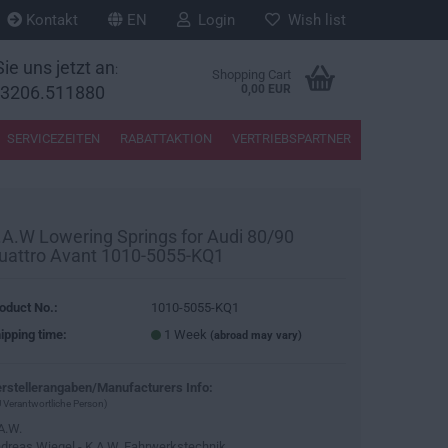
Kontakt
EN
Login
Wish list
ie uns jetzt an
:
Shopping Cart
33206.511880
0,00 EUR
SERVICEZEITEN
RABATTAKTION
VERTRIEBSPARTNER
.A.W Lowering Springs for Audi 80/90
uattro Avant 1010-5055-KQ1
oduct No.:
1010-5055-KQ1
ipping time:
1 Week
(abroad may vary)
rstellerangaben/Manufacturers Info:
 Verantwortliche Person)
A.W.
dreas Wiegel - K.A.W. Fahrwerkstechnik