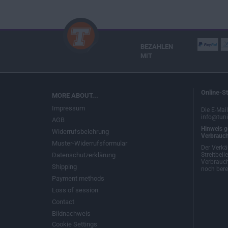
BEZAHLEN
MIT
Online-St
MORE ABOUT...
Impressum
Die E-Mai
info@tuni
AGB
Hinweis g
Widerrufsbelehrung
Verbrauch
Muster-Widerrufsformular
Der Verkä
Datenschutzerklärung
Streitbeil
Verbrauch
Shipping
noch berei
Payment methods
Loss of session
Contact
Bildnachweis
Cookie Settings