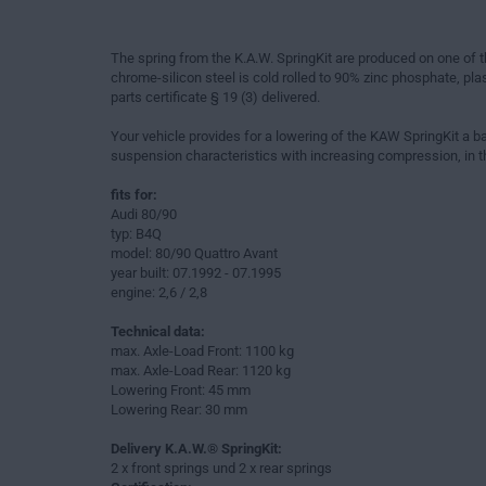
The spring from the K.A.W. SpringKit are produced on one of
chrome-silicon steel is cold rolled to 90% zinc phosphate, plas
parts certificate § 19 (3) delivered.
Your vehicle provides for a lowering of the KAW SpringKit a ba
suspension characteristics with increasing compression, in th
fits for:
Audi 80/90
typ: B4Q
model: 80/90 Quattro Avant
year built: 07.1992 - 07.1995
engine: 2,6 / 2,8
Technical data:
max. Axle-Load Front: 1100 kg
max. Axle-Load Rear: 1120 kg
Lowering Front: 45 mm
Lowering Rear: 30 mm
Delivery K.A.W.® SpringKit:
2 x front springs und 2 x rear springs