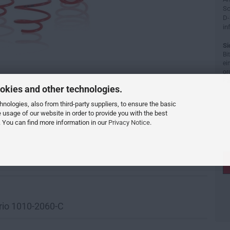
Sc
D-
in
Si
Bi
ei
or
Fa
okies and other technologies.
ologies, also from third-party suppliers, to ensure the basic
e usage of our website in order to provide you with the best
 You can find more information in our
Privacy Notice
.
rio 1010-2060-C