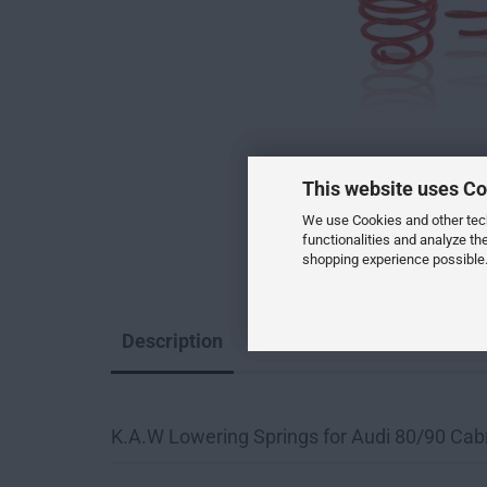
This website uses Co
We use Cookies and other techn
functionalities and analyze th
shopping experience possible.
Description
K.A.W Lowering Springs for Audi 80/90 Cab