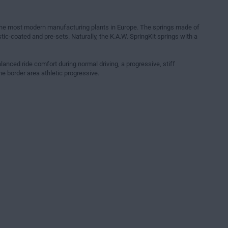
 the most modern manufacturing plants in Europe. The springs made of
tic-coated and pre-sets. Naturally, the K.A.W. SpringKit springs with a
lanced ride comfort during normal driving, a progressive, stiff
e border area athletic progressive.