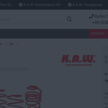
Plus Kit
K.A.W. Performance Kit
K.A.W. Youngtimer
Rufen S
Search...
+49 (0)
KONTAKT
»
»
90
89
K
C
Pr
Sh
He
(EU
K.
An