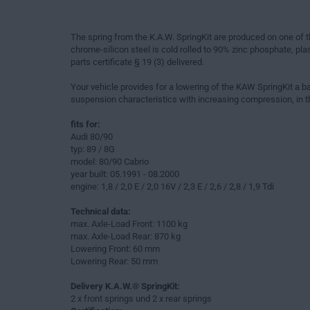
The spring from the K.A.W. SpringKit are produced on one of
chrome-silicon steel is cold rolled to 90% zinc phosphate, plas
parts certificate § 19 (3) delivered.
Your vehicle provides for a lowering of the KAW SpringKit a ba
suspension characteristics with increasing compression, in th
fits for:
Audi 80/90
typ: 89 / 8G
model: 80/90 Cabrio
year built: 05.1991 - 08.2000
engine: 1,8 / 2,0 E / 2,0 16V / 2,3 E / 2,6 / 2,8 / 1,9 Tdi
Technical data:
max. Axle-Load Front: 1100 kg
max. Axle-Load Rear: 870 kg
Lowering Front: 60 mm
Lowering Rear: 50 mm
Delivery K.A.W.® SpringKit:
2 x front springs und 2 x rear springs