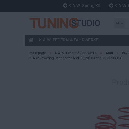
K.A.W. Spring Kit
K.A.W. 
All
K.A.W. FEDERN & FAHRWERKE
»
»
»
Main page
K.A.W. Federn & Fahrwerke
Audi
80/
K.A.W Lowering Springs for Audi 80/90 Cabrio 1010-2060-C