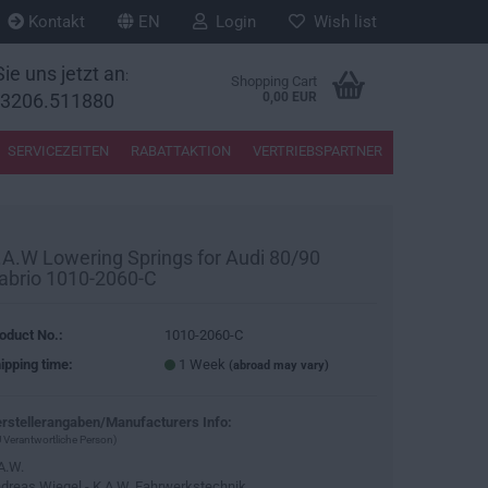
Kontakt
EN
Login
Wish list
ie uns jetzt an
:
Shopping Cart
33206.511880
0,00 EUR
SERVICEZEITEN
RABATTAKTION
VERTRIEBSPARTNER
.A.W Lowering Springs for Audi 80/90
abrio 1010-2060-C
oduct No.:
1010-2060-C
ipping time:
1 Week
(abroad may vary)
rstellerangaben/Manufacturers Info:
 Verantwortliche Person)
A.W.
dreas Wiegel - K.A.W. Fahrwerkstechnik