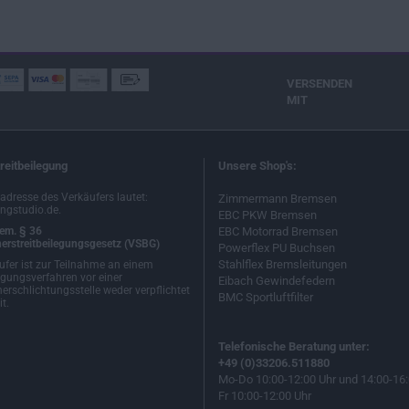
VERSENDEN
MIT
reitbeilegung
Unsere Shop's:
ladresse des Verkäufers lautet:
Zimmermann Bremsen
ngstudio.de.
EBC PKW Bremsen
em. § 36
EBC Motorrad Bremsen
erstreitbeilegungsgesetz (VSBG)
Powerflex PU Buchsen
Stahlflex Bremsleitungen
ufer ist zur Teilnahme an einem
egungsverfahren vor einer
Eibach Gewindefedern
erschlichtungsstelle weder verpflichtet
BMC Sportluftfilter
t.
Telefonische Beratung unter:
+49 (0)33206.511880
Mo-Do 10:00-12:00 Uhr und 14:00-16:
Fr 10:00-12:00 Uhr