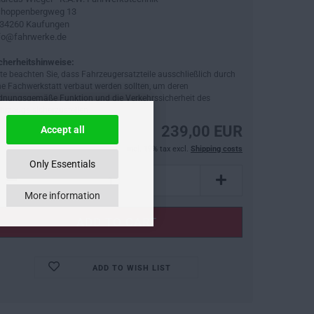
hoppenbergweg 13
34260 Kaufungen
fo@fahrwerke.de
cherheitshinweise:
tte beachten Sie, dass Fahrzeugersatzteile ausschließlich durch
ne Fachwerkstatt verbaut werden sollten, um deren
dnungsgemäße Funktion und die Verkehrssicherheit des
hrzeugs sicherzustellen.
239,00 EUR
Accept all
incl. 19% tax excl.
Shipping costs
Only Essentials
More information
ADD TO WISH LIST