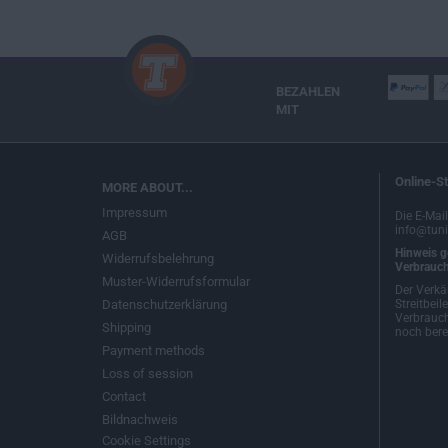
BEZAHLEN
MIT
Online-St
MORE ABOUT...
Impressum
Die E-Mai
info@tuni
AGB
Hinweis g
Widerrufsbelehrung
Verbrauch
Muster-Widerrufsformular
Der Verkä
Datenschutzerklärung
Streitbeil
Verbrauch
Shipping
noch berei
Payment methods
Loss of session
Contact
Bildnachweis
Cookie Settings