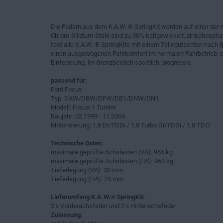
Die Federn aus dem K.A.W. ® SpringKit werden auf einer der 
Chrom-Silizium-Stahl sind zu 90% kaltgewickelt, zinkphosphat
fast alle K.A.W. ® SpringKits mit einem Teilegutachten nach §
einen ausgewogenen Fahrkomfort im normalen Fahrbetrieb, ei
Einfederung, im Grenzbereich sportlich-progressiv.
passend für:
Ford Focus
Typ: DAW/DBW/DFW/DB1/DNW/DN1
Modell: Focus 1 Turnier
Baujahr: 02.1999 - 11.2004
Motorisierung: 1,8 Di/TDDi / 1,8 Turbo Di/TDDi / 1,8 TDCi
Technische Daten:
maximale geprüfte Achslasten (VA): 965 kg
maximale geprüfte Achslasten (HA): 960 kg
Tieferlegung (VA): 30 mm
Tieferlegung (HA): 25 mm
Lieferumfang K.A.W.® SpringKit:
2 x Vorderachsfeder und 2 x Hinterachsfeder
Zulassung: