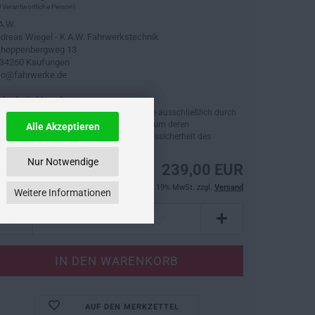
 Verantwortliche Person)
A.W.
dreas Wiegel - K.A.W. Fahrwerkstechnik
hoppenbergweg 13
34260 Kaufungen
fo@fahrwerke.de
cherheitshinweise:
tte beachten Sie, dass Fahrzeugersatzteile ausschließlich durch
ne Fachwerkstatt verbaut werden sollten, um deren
Alle Akzeptieren
dnungsgemäße Funktion und die Verkehrssicherheit des
hrzeugs sicherzustellen.
Nur Notwendige
239,00 EUR
inkl. 19% MwSt. zzgl.
Versand
Weitere Informationen
AUF DEN MERKZETTEL