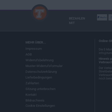
BEZAHLEN
MIT
Online-St
MEHR ÜBER...
Impressum
Die E-Mai
info@tuni
AGB
Hinweis g
Widerrufsbelehrung
Verbrauch
Muster-Widerrufsformular
Der Verkä
Datenschutzerklärung
Streitbeil
Verbrauch
Lieferbedingungen
noch berei
Zahlarten
Sitzung unterbrochen
Kontakt
Bildnachweis
Cookie Einstellungen