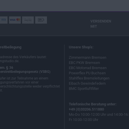
VERSENDEN
MIT
reitbeilegung
Unsere Shop's:
ladresse des Verkäufers lautet:
Zimmermann Bremsen
ngstudio.de.
EBC PKW Bremsen
em. § 36
EBC Motorrad Bremsen
erstreitbeilegungsgesetz (VSBG)
Powerflex PU Buchsen
Stahlflex Bremsleitungen
ufer ist zur Teilnahme an einem
egungsverfahren vor einer
Eibach Gewindefedern
erschlichtungsstelle weder verpflichtet
BMC Sportluftfilter
t.
Telefonische Beratung unter:
+49 (0)33206.511880
Mo-Do 10:00-12:00 Uhr und 14:00-16:
Fr 10:00-12:00 Uhr