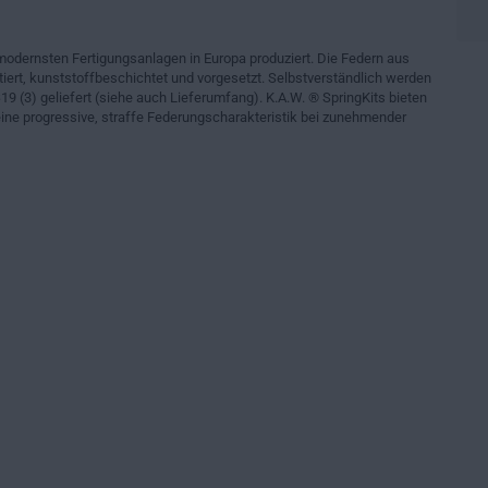
modernsten Fertigungsanlagen in Europa produziert. Die Federn aus
iert, kunststoffbeschichtet und vorgesetzt. Selbstverständlich werden
19 (3) geliefert (siehe auch Lieferumfang). K.A.W. ® SpringKits bieten
ne progressive, straffe Federungscharakteristik bei zunehmender