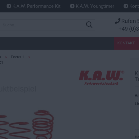
K.A.W. Performance Kit
K.A.W. Youngtimer
Kont
Rufen S
Suche...
+49 (0)
KONTAKT
»
»
s
Focus 1
K1
K
T
Ar
Li
He