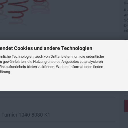
(EU
K.
An
Sc
D-
in
Si
Bi
endet Cookies und andere Technologien
ei
or
liche Technologien, auch von Drittanbietern, um die ordentliche
Fa
u gewährleisten, die Nutzung unseres Angebotes zu analysieren
inkaufserlebnis bieten zu können. Weitere Informationen finden
lärung
.
1 Turnier 1040-8030-K1