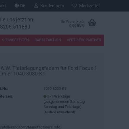
akt
DE
Kundenlogin
Merkzettel
ie uns jetzt an
:
Ihr Warenkorb
33206.511880
0,00 EUR
SERVICEZEITEN
RABATTAKTION
VERTRIEBSPARTNER
.A.W. Tieferlegungsfedern für Ford Focus 1
urnier 1040-8030-K1
t.Nr.:
1040-8030-K1
eferzeit:
5 -7 Werktage
(ausgenommen Samstag,
Sonntag und Feiertage) .
(Ausland abweichend)
rstellerangaben/Manufacturers Info: