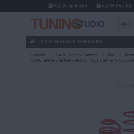
K.A.W. Spring Kit
K.A.W. Plus Kit
Alle
K.A.W. FEDERN & FAHRWERKE
»
»
»
Startseite
K.A.W. Federn & Fahrwerke
Ford
Focu
K.A.W. Tieferlegungsfedern für Ford Focus 1 Turnier 1040-8030-