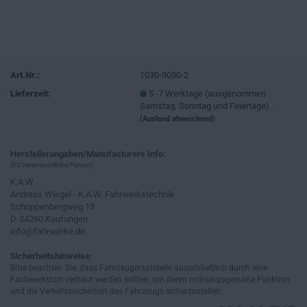
Art.Nr.:
1030-9030-2
Lieferzeit:
5 -7 Werktage (ausgenommen
Samstag, Sonntag und Feiertage) .
(Ausland abweichend)
Herstellerangaben/Manufacturers Info:
(EU Verantwortliche Person)
K.A.W.
Andreas Wiegel - K.A.W. Fahrwerkstechnik
Schoppenbergweg 13
D-34260 Kaufungen
info@fahrwerke.de
Sicherheitshinweise:
Bitte beachten Sie, dass Fahrzeugersatzteile ausschließlich durch eine
Fachwerkstatt verbaut werden sollten, um deren ordnungsgemäße Funktion
und die Verkehrssicherheit des Fahrzeugs sicherzustellen.