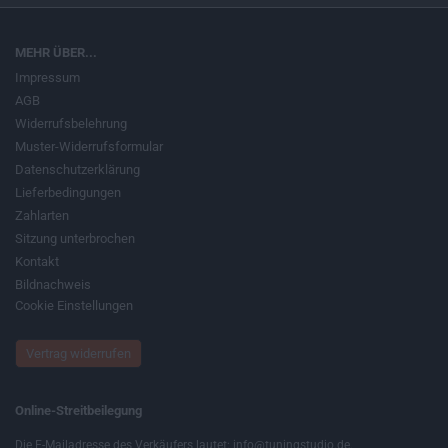
MEHR ÜBER...
Impressum
AGB
Widerrufsbelehrung
Muster-Widerrufsformular
Datenschutzerklärung
Lieferbedingungen
Zahlarten
Sitzung unterbrochen
Kontakt
Bildnachweis
Cookie Einstellungen
Vertrag widerrufen
Online-Streitbeilegung
Die E-Mailadresse des Verkäufers lautet: info@tuningstudio.de.