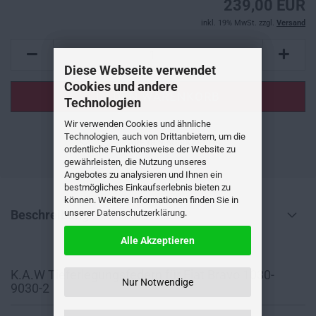
239,00 EUR
inkl. 19% MwSt. zzgl.
Versand
Diese Webseite verwendet
Cookies und andere
Technologien
Wir verwenden Cookies und ähnliche
Technologien, auch von Drittanbietern, um die
AUF DEN MERKZETTEL
ordentliche Funktionsweise der Website zu
gewährleisten, die Nutzung unseres
Angebotes zu analysieren und Ihnen ein
bestmögliches Einkaufserlebnis bieten zu
können. Weitere Informationen finden Sie in
unserer
Datenschutzerklärung
.
Beschreibung
Alle Akzeptieren
K.A.W Tieferlegungsfedern für Fiat Bravo 1030-
Nur Notwendige
9030-2