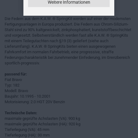
Weitere Informationen
Die Federn aus dem K.A.W. ® SpringKit werden auf einer der modernsten
Fertigungsanlagen in Europa produziert. Die Federn aus Chrom-Silizium-
Stahl sind zu 90% kaltgewickelt, zinkphosphatiert, kunststoffbeschichtet
und vorgesetzt. Selbstverständlich werden fast alle K.A.W. ® SpringKits
mit einem Teilegutachten nach §19 (3) geliefert (siehe auch
Lieferumfang). K.A.W. ® SpringKits bieten einen ausgewogenen
Fahrkomfort im normalen Fahrbetrieb, eine progressive, straffe
Federungscharakteristik bei zunehmender Einfederung, im Grenzbereich
sportlich-progressiv.
passend für:
Fiat Bravo
Typ: 182
Modell: Bravo
Baujahr: 10.1995 - 10.2001
Motorisierung: 2.0 HGT 20V Benzin
Technische Daten:
maximale geprüfte Achslasten (VA): 900 kg
maximale geprüfte Achslasten (HA): 920 kg
Tieferlegung (VA): 45 mm
Tieferlegung (HA): 30 mm