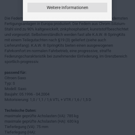
Weitere Informationen
Die Federn aus dem K.A.W. ® SpringKit werden auf einer der modernsten
Fertigungsanlagen in Europa produziert. Die Federn aus Chrom-Silizium-
Stahl sind zu 90% kaltgewickelt, zinkphosphatiert, kunststoffbeschichtet
und vorgesetzt. Selbstverständlich werden fast alle K.A.W. ® SpringKits
mit einem Teilegutachten nach §19 (3) geliefert (siehe auch
Lieferumfang). K.A.W. ® SpringKits bieten einen ausgewogenen
Fahrkomfort im normalen Fahrbetrieb, eine progressive, straffe
Federungscharakteristik bei zunehmender Einfederung, im Grenzbereich
sportlich-progressiv.
passend für:
Citroen Saxo
Typ: S
Modell: Saxo
Baujahr: 05.1996 - 04.2004
Motorisierung: 1,0 / 1,1 / 1,6 VTL + VTR / 1,6 / 1,5 D
Technische Daten:
maximale geprüfte Achslasten (VA): 785 kg
maximale geprüfte Achslasten (HA): 630 kg
Tieferlegung (VA): 75 mm
Tieferlegung (HA):