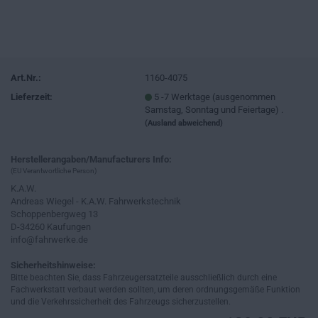
Art.Nr.:
1160-4075
Lieferzeit:
5 -7 Werktage (ausgenommen
Samstag, Sonntag und Feiertage) .
(Ausland abweichend)
Herstellerangaben/Manufacturers Info:
(EU Verantwortliche Person)
K.A.W.
Andreas Wiegel - K.A.W. Fahrwerkstechnik
Schoppenbergweg 13
D-34260 Kaufungen
info@fahrwerke.de
Sicherheitshinweise:
Bitte beachten Sie, dass Fahrzeugersatzteile ausschließlich durch eine
Fachwerkstatt verbaut werden sollten, um deren ordnungsgemäße Funktion
und die Verkehrssicherheit des Fahrzeugs sicherzustellen.