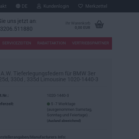
akt
DE
Kundenlogin
Merkzettel
ie uns jetzt an
:
Ihr Warenkorb
33206.511880
0,00 EUR
SERVICEZEITEN
RABATTAKTION
VERTRIEBSPARTNER
.A.W. Tieferlegungsfedern für BMW 3er
25d, 330d , 335d Limousine 1020-1440-3
t.Nr.:
1020-1440-3
eferzeit:
5 -7 Werktage
(ausgenommen Samstag,
Sonntag und Feiertage) .
(Ausland abweichend)
rstellerangaben/Manufacturers Info: