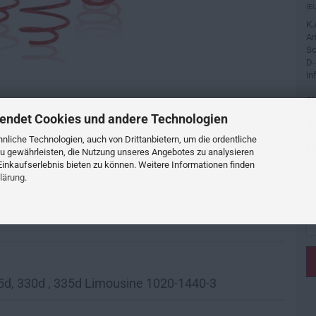
(EU
K.
An
Sc
D-
in
Si
Bi
endet Cookies und andere Technologien
ei
or
liche Technologien, auch von Drittanbietern, um die ordentliche
Fa
u gewährleisten, die Nutzung unseres Angebotes zu analysieren
inkaufserlebnis bieten zu können. Weitere Informationen finden
lärung
.
5d, 330d , 335d Limousine 1020-1440-3