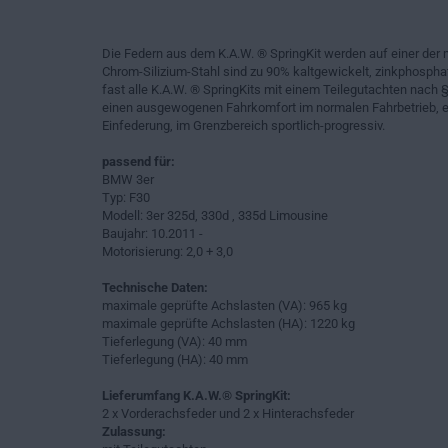
Die Federn aus dem K.A.W. ® SpringKit werden auf einer der 
Chrom-Silizium-Stahl sind zu 90% kaltgewickelt, zinkphosphat
fast alle K.A.W. ® SpringKits mit einem Teilegutachten nach §
einen ausgewogenen Fahrkomfort im normalen Fahrbetrieb, ei
Einfederung, im Grenzbereich sportlich-progressiv.
passend für:
BMW 3er
Typ: F30
Modell: 3er 325d, 330d , 335d Limousine
Baujahr: 10.2011 -
Motorisierung: 2,0 + 3,0
Technische Daten:
maximale geprüfte Achslasten (VA): 965 kg
maximale geprüfte Achslasten (HA): 1220 kg
Tieferlegung (VA): 40 mm
Tieferlegung (HA): 40 mm
Lieferumfang K.A.W.® SpringKit:
2 x Vorderachsfeder und 2 x Hinterachsfeder
Zulassung: