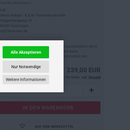
 Verantwortliche Person)
A.W.
dreas Wiegel - K.A.W. Fahrwerkstechnik
hoppenbergweg 13
34260 Kaufungen
fo@fahrwerke.de
cherheitshinweise:
tte beachten Sie, dass Fahrzeugersatzteile ausschließlich durch
ne Fachwerkstatt verbaut werden sollten, um deren
Alle Akzeptieren
dnungsgemäße Funktion und die Verkehrssicherheit des
hrzeugs sicherzustellen.
Nur Notwendige
239,00 EUR
inkl. 19% MwSt. zzgl.
Versand
Weitere Informationen
AUF DEN MERKZETTEL