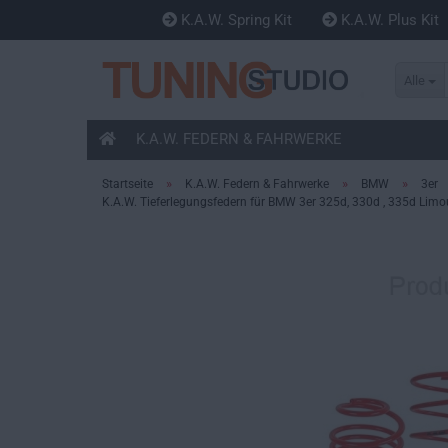
K.A.W. Spring Kit
K.A.W. Plus Kit
Alle
K.A.W. FEDERN & FAHRWERKE
»
»
»
Startseite
K.A.W. Federn & Fahrwerke
BMW
3er
K.A.W. Tieferlegungsfedern für BMW 3er 325d, 330d , 335d Lim