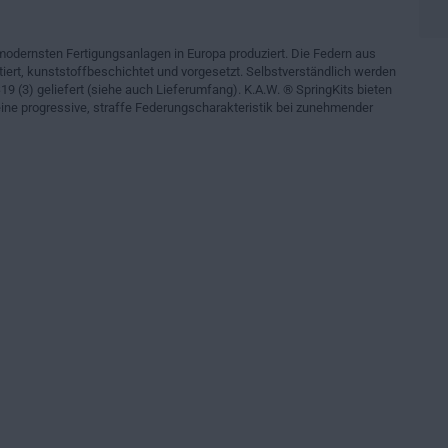
modernsten Fertigungsanlagen in Europa produziert. Die Federn aus
iert, kunststoffbeschichtet und vorgesetzt. Selbstverständlich werden
19 (3) geliefert (siehe auch Lieferumfang). K.A.W. ® SpringKits bieten
ne progressive, straffe Federungscharakteristik bei zunehmender