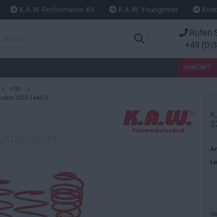
K.A.W. Performance Kit
K.A.W. Youngtimer
Kont
Rufen S
Suche...
+49 (0)
KONTAKT
»
»
F30
ousine 1020-1440-3
K
3
Ar
Li
He