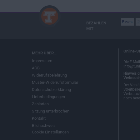
BEZAHLEN
MIT
Online-St
MEHR ÜBER...
Impressum
Die E-Mai
info@tuni
AGB
Hinweis g
Widerrufsbelehrung
Verbrauch
Muster-Widerrufsformular
Der Verkä
Datenschutzerklärung
Streitbeil
Verbrauch
Lieferbedingungen
noch berei
Zahlarten
Sitzung unterbrochen
Kontakt
Bildnachweis
Cookie Einstellungen