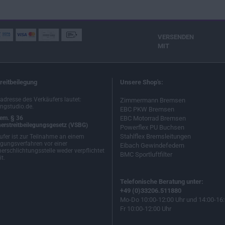
VERSENDEN
MIT
reitbeilegung
Unsere Shop's:
ladresse des Verkäufers lautet:
Zimmermann Bremsen
ngstudio.de.
EBC PKW Bremsen
em. § 36
EBC Motorrad Bremsen
erstreitbeilegungsgesetz (VSBG)
Powerflex PU Buchsen
Stahlflex Bremsleitungen
ufer ist zur Teilnahme an einem
egungsverfahren vor einer
Eibach Gewindefedern
erschlichtungsstelle weder verpflichtet
BMC Sportluftfilter
t.
Telefonische Beratung unter:
+49 (0)33206.511880
Mo-Do 10:00-12:00 Uhr und 14:00-16:
Fr 10:00-12:00 Uhr