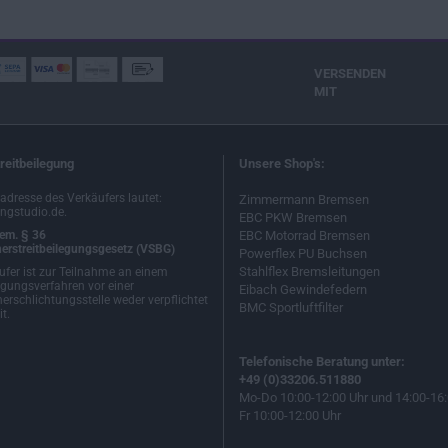
VERSENDEN
MIT
reitbeilegung
Unsere Shop's:
ladresse des Verkäufers lautet:
Zimmermann Bremsen
ngstudio.de.
EBC PKW Bremsen
em. § 36
EBC Motorrad Bremsen
erstreitbeilegungsgesetz (VSBG)
Powerflex PU Buchsen
Stahlflex Bremsleitungen
ufer ist zur Teilnahme an einem
egungsverfahren vor einer
Eibach Gewindefedern
erschlichtungsstelle weder verpflichtet
BMC Sportluftfilter
t.
Telefonische Beratung unter:
+49 (0)33206.511880
Mo-Do 10:00-12:00 Uhr und 14:00-16:
Fr 10:00-12:00 Uhr