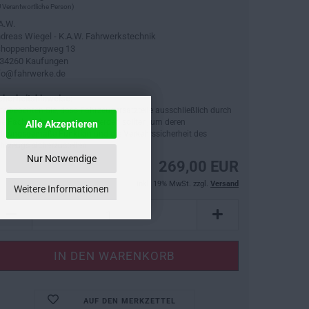
 Verantwortliche Person)
A.W.
dreas Wiegel - K.A.W. Fahrwerkstechnik
hoppenbergweg 13
34260 Kaufungen
fo@fahrwerke.de
cherheitshinweise:
tte beachten Sie, dass Fahrzeugersatzteile ausschließlich durch
ne Fachwerkstatt verbaut werden sollten, um deren
Alle Akzeptieren
dnungsgemäße Funktion und die Verkehrssicherheit des
hrzeugs sicherzustellen.
Nur Notwendige
269,00 EUR
inkl. 19% MwSt. zzgl.
Versand
Weitere Informationen
AUF DEN MERKZETTEL