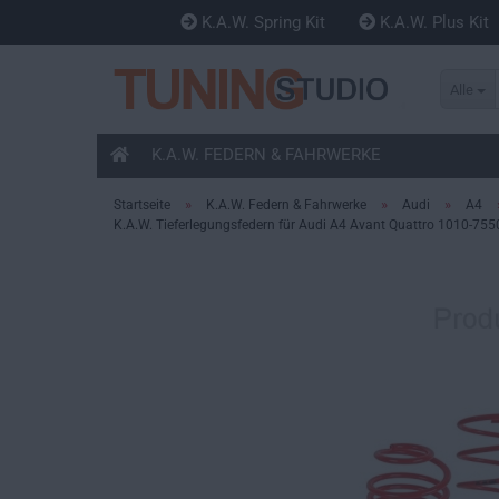
K.A.W. Spring Kit
K.A.W. Plus Kit
Alle
K.A.W. FEDERN & FAHRWERKE
»
»
»
Startseite
K.A.W. Federn & Fahrwerke
Audi
A4
K.A.W. Tieferlegungsfedern für Audi A4 Avant Quattro 1010-75