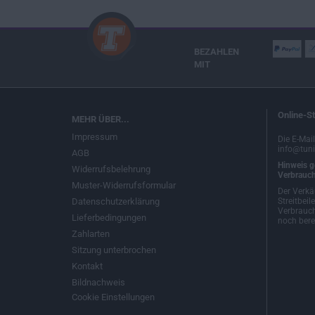
BEZAHLEN
MIT
Online-St
MEHR ÜBER...
Impressum
Die E-Mai
info@tuni
AGB
Hinweis g
Widerrufsbelehrung
Verbrauch
Muster-Widerrufsformular
Der Verkä
Datenschutzerklärung
Streitbeil
Verbrauch
Lieferbedingungen
noch berei
Zahlarten
Sitzung unterbrochen
Kontakt
Bildnachweis
Cookie Einstellungen