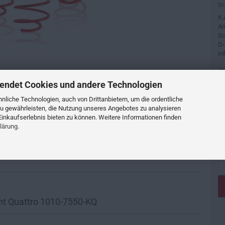
(EU
K.
An
Sc
D-
in
Si
Bi
endet Cookies und andere Technologien
ei
or
liche Technologien, auch von Drittanbietern, um die ordentliche
Fa
u gewährleisten, die Nutzung unseres Angebotes zu analysieren
inkaufserlebnis bieten zu können. Weitere Informationen finden
lärung
.
nt Quattro 1010-7550-KQ