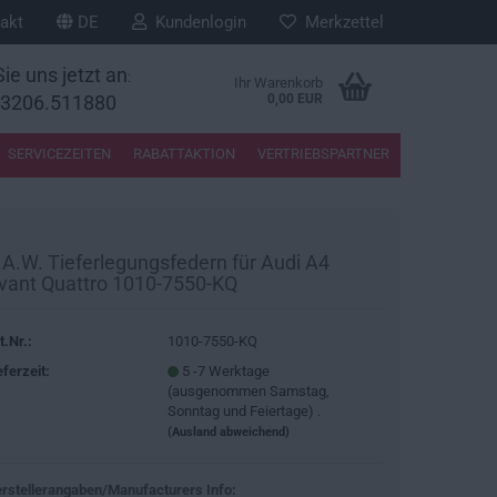
akt
DE
Kundenlogin
Merkzettel
ie uns jetzt an
:
Ihr Warenkorb
33206.511880
0,00 EUR
SERVICEZEITEN
RABATTAKTION
VERTRIEBSPARTNER
.A.W. Tieferlegungsfedern für Audi A4
vant Quattro 1010-7550-KQ
t.Nr.:
1010-7550-KQ
eferzeit:
5 -7 Werktage
(ausgenommen Samstag,
Sonntag und Feiertage) .
(Ausland abweichend)
rstellerangaben/Manufacturers Info: