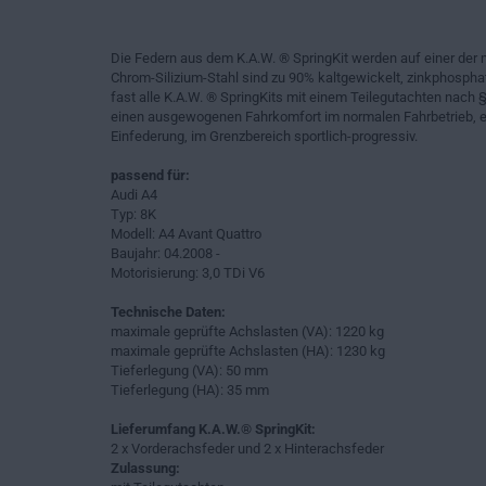
Die Federn aus dem K.A.W. ® SpringKit werden auf einer der 
Chrom-Silizium-Stahl sind zu 90% kaltgewickelt, zinkphosphat
fast alle K.A.W. ® SpringKits mit einem Teilegutachten nach §
einen ausgewogenen Fahrkomfort im normalen Fahrbetrieb, ei
Einfederung, im Grenzbereich sportlich-progressiv.
passend für:
Audi A4
Typ: 8K
Modell: A4 Avant Quattro
Baujahr: 04.2008 -
Motorisierung: 3,0 TDi V6
Technische Daten:
maximale geprüfte Achslasten (VA): 1220 kg
maximale geprüfte Achslasten (HA): 1230 kg
Tieferlegung (VA): 50 mm
Tieferlegung (HA): 35 mm
Lieferumfang K.A.W.® SpringKit:
2 x Vorderachsfeder und 2 x Hinterachsfeder
Zulassung: