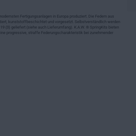
modernsten Fertigungsanlagen in Europa produziert. Die Federn aus
iert, kunststoffbeschichtet und vorgesetzt. Selbstverständlich werden
19 (3) geliefert (siehe auch Lieferumfang). K.A.W. ® SpringKits bieten
ne progressive, straffe Federungscharakteristik bei zunehmender