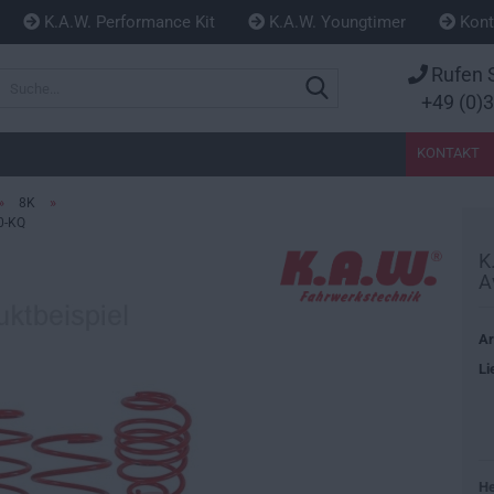
K.A.W. Performance Kit
K.A.W. Youngtimer
Kont
Rufen S
Suche...
+49 (0)
KONTAKT
»
»
8K
50-KQ
K
A
Ar
Li
He