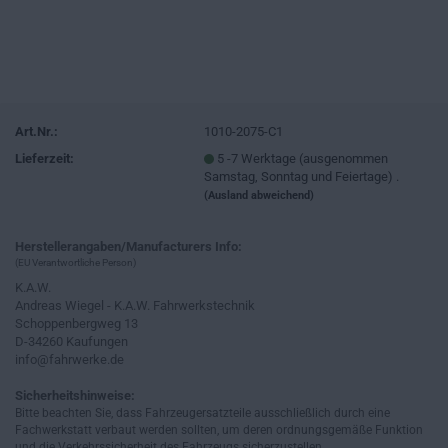
Art.Nr.:
1010-2075-C1
Lieferzeit:
5 -7 Werktage (ausgenommen
Samstag, Sonntag und Feiertage) .
(Ausland abweichend)
Herstellerangaben/Manufacturers Info:
(EU Verantwortliche Person)
K.A.W.
Andreas Wiegel - K.A.W. Fahrwerkstechnik
Schoppenbergweg 13
D-34260 Kaufungen
info@fahrwerke.de
Sicherheitshinweise:
Bitte beachten Sie, dass Fahrzeugersatzteile ausschließlich durch eine
Fachwerkstatt verbaut werden sollten, um deren ordnungsgemäße Funktion
und die Verkehrssicherheit des Fahrzeugs sicherzustellen.