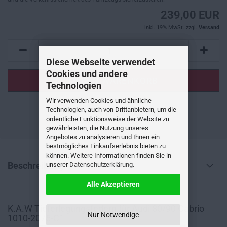
239,00 EUR
inkl. 19% MwSt. zzgl.
Versand
Diese Webseite verwendet
Cookies und andere
Technologien
Wir verwenden Cookies und ähnliche
Technologien, auch von Drittanbietern, um die
AUF DEN MERKZETTEL
ordentliche Funktionsweise der Website zu
gewährleisten, die Nutzung unseres
Angebotes zu analysieren und Ihnen ein
bestmögliches Einkaufserlebnis bieten zu
können. Weitere Informationen finden Sie in
Beschreibung
unserer
Datenschutzerklärung
.
Alle Akzeptieren
K.A.W Tieferlegungsfedern für Audi 80/90 Cabrio
Nur Notwendige
1010-2075-C1