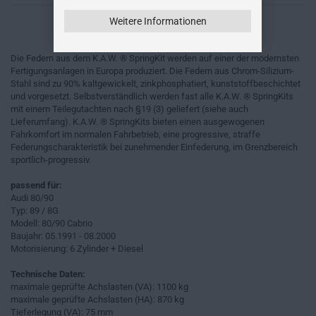
Weitere Informationen
Die Federn aus dem K.A.W. ® SpringKit werden auf einer der modernsten
Fertigungsanlagen in Europa produziert. Die Federn aus Chrom-Silizium-
Stahl sind zu 90% kaltgewickelt, zinkphosphatiert, kunststoffbeschichtet
und vorgesetzt. Selbstverständlich werden fast alle K.A.W. ® SpringKits
mit einem Teilegutachten nach §19 (3) geliefert (siehe auch
Lieferumfang). K.A.W. ® SpringKits bieten einen ausgewogenen
Fahrkomfort im normalen Fahrbetrieb, eine progressive, straffe
Federungscharakteristik bei zunehmender Einfederung, im Grenzbereich
sportlich-progressiv.
passend für:
Audi 80/90
Typ: 89 / 8G
Modell: 80/90 Cabrio
Baujahr: 05.1991 - 08.2000
Motorisierung: 6 Zylinder + Diesel
Technische Daten:
maximale geprüfte Achslasten (VA): 1100 kg
maximale geprüfte Achslasten (HA): 870 kg
Tieferlegung (VA): 75 mm