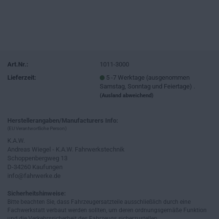
Art.Nr.:
1011-3000
Lieferzeit:
5 -7 Werktage (ausgenommen
Samstag, Sonntag und Feiertage) .
(Ausland abweichend)
Herstellerangaben/Manufacturers Info:
(EU Verantwortliche Person)
K.A.W.
Andreas Wiegel - K.A.W. Fahrwerkstechnik
Schoppenbergweg 13
D-34260 Kaufungen
info@fahrwerke.de
Sicherheitshinweise:
Bitte beachten Sie, dass Fahrzeugersatzteile ausschließlich durch eine
Fachwerkstatt verbaut werden sollten, um deren ordnungsgemäße Funktion
und die Verkehrssicherheit des Fahrzeugs sicherzustellen.