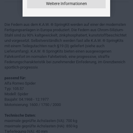
Weitere Informationen
Die Federn aus dem K.A.W. ® SpringKit werden auf einer der modernsten
Fertigungsanlagen in Europa produziert. Die Federn aus Chrom-Silizium-
Stahl sind zu 90% kaltgewickelt, zinkphosphatiert, kunststoffbeschichtet
und vorgesetzt. Selbstverständlich werden fast alle K.A.W. ® SpringKits
mit einem Teilegutachten nach §19 (3) geliefert (siehe auch
Lieferumfang). K.A.W. ® SpringKits bieten einen ausgewogenen
Fahrkomfort im normalen Fahrbetrieb, eine progressive, straffe
Federungscharakteristik bei zunehmender Einfederung, im Grenzbereich
sportlich-progressiv.
passend für:
Alfa Romeo Spider
Typ: 105.57
Modell: Spider
Baujahr: 04.1968 - 12.1977
Motorisierung: 1600 / 1750 / 2000
Technische Daten:
maximale geprüfte Achslasten (VA): 700 kg
maximale geprüfte Achslasten (HA): 850 kg
Tieferlegung (VA): 40 mm