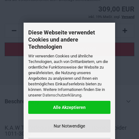
309,00 EUR
inkl. 19% MwSt. zzgl.
Versand
Diese Webseite verwendet
Cookies und andere
Technologien
Wir verwenden Cookies und ähnliche
Technologien, auch von Drittanbietern, um die
ordentliche Funktionsweise der Website zu
AUF DEN MERKZETTEL
gewährleisten, die Nutzung unseres
Angebotes zu analysieren und Ihnen ein
bestmögliches Einkaufserlebnis bieten zu
können. Weitere Informationen finden Sie in
unserer
Datenschutzerklärung
.
Beschreibung
Alle Akzeptieren
Nur Notwendige
K.A.W Tieferlegungsfedern für Alfa Romeo Spider
1011-3000