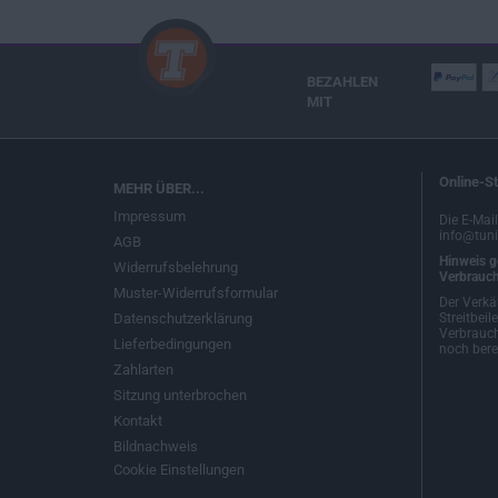
BEZAHLEN
MIT
Online-St
MEHR ÜBER...
Impressum
Die E-Mai
info@tuni
AGB
Hinweis g
Widerrufsbelehrung
Verbrauch
Muster-Widerrufsformular
Der Verkä
Datenschutzerklärung
Streitbeil
Verbrauch
Lieferbedingungen
noch berei
Zahlarten
Sitzung unterbrochen
Kontakt
Bildnachweis
Cookie Einstellungen