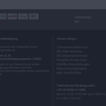
VERSENDEN
MIT
reitbeilegung
Unsere Shop's:
ladresse des Verkäufers lautet:
Zimmermann Bremsen
ngstudio.de.
EBC PKW Bremsen
em. § 36
EBC Motorrad Bremsen
erstreitbeilegungsgesetz (VSBG)
Powerflex PU Buchsen
Stahlflex Bremsleitungen
ufer ist zur Teilnahme an einem
egungsverfahren vor einer
Eibach Gewindefedern
erschlichtungsstelle weder verpflichtet
BMC Sportluftfilter
t.
Telefonische Beratung unter:
+49 (0)33206.511880
Mo-Do 10:00-12:00 Uhr und 14:00-16:
Fr 10:00-12:00 Uhr