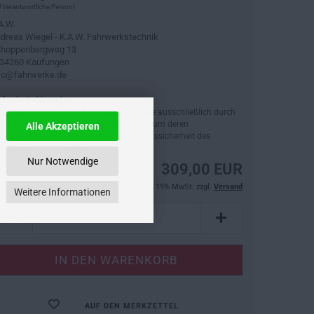
 Verantwortliche Person)
A.W.
dreas Wiegel - K.A.W. Fahrwerkstechnik
hoppenbergweg 13
34260 Kaufungen
fo@fahrwerke.de
cherheitshinweise:
tte beachten Sie, dass Fahrzeugersatzteile ausschließlich durch
ne Fachwerkstatt verbaut werden sollten, um deren
Alle Akzeptieren
dnungsgemäße Funktion und die Verkehrssicherheit des
hrzeugs sicherzustellen.
Nur Notwendige
309,00 EUR
inkl. 19% MwSt. zzgl.
Versand
Weitere Informationen
AUF DEN MERKZETTEL