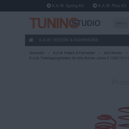
K.A.W. Spring Kit
K.A.W. Plus Kit
Alle
K.A.W. FEDERN & FAHRWERKE
»
»
»
Startseite
K.A.W. Federn & Fahrwerke
Alfa Romeo
K.A.W. Tieferlegungsfedern für Alfa Romeo Junior Z 1300 1011