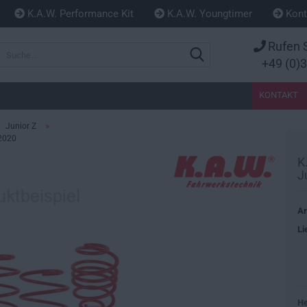
K.A.W. Performance Kit
K.A.W. Youngtimer
Kont
Rufen S
Suche...
+49 (0)
KONTAKT
»
Junior Z
-2020
K
J
Ar
Li
He