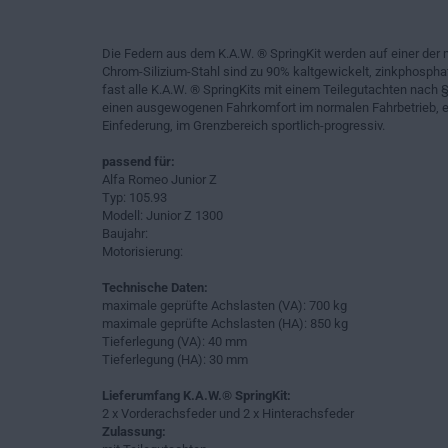
Die Federn aus dem K.A.W. ® SpringKit werden auf einer der 
Chrom-Silizium-Stahl sind zu 90% kaltgewickelt, zinkphosphat
fast alle K.A.W. ® SpringKits mit einem Teilegutachten nach §
einen ausgewogenen Fahrkomfort im normalen Fahrbetrieb, ei
Einfederung, im Grenzbereich sportlich-progressiv.
passend für:
Alfa Romeo Junior Z
Typ: 105.93
Modell: Junior Z 1300
Baujahr:
Motorisierung:
Technische Daten:
maximale geprüfte Achslasten (VA): 700 kg
maximale geprüfte Achslasten (HA): 850 kg
Tieferlegung (VA): 40 mm
Tieferlegung (HA): 30 mm
Lieferumfang K.A.W.® SpringKit:
2 x Vorderachsfeder und 2 x Hinterachsfeder
Zulassung: