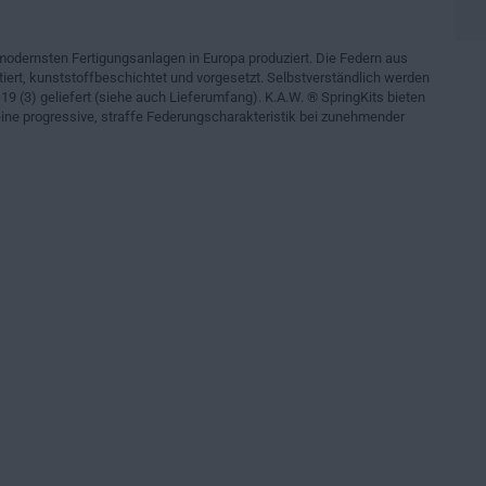
modernsten Fertigungsanlagen in Europa produziert. Die Federn aus
iert, kunststoffbeschichtet und vorgesetzt. Selbstverständlich werden
19 (3) geliefert (siehe auch Lieferumfang). K.A.W. ® SpringKits bieten
ne progressive, straffe Federungscharakteristik bei zunehmender