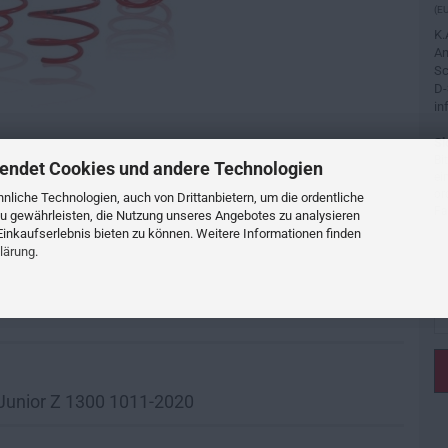
(EU
K.
An
Sc
D-
in
Si
Bi
endet Cookies und andere Technologien
ei
or
liche Technologien, auch von Drittanbietern, um die ordentliche
Fa
u gewährleisten, die Nutzung unseres Angebotes zu analysieren
inkaufserlebnis bieten zu können. Weitere Informationen finden
lärung
.
Junior Z 1300 1011-2020