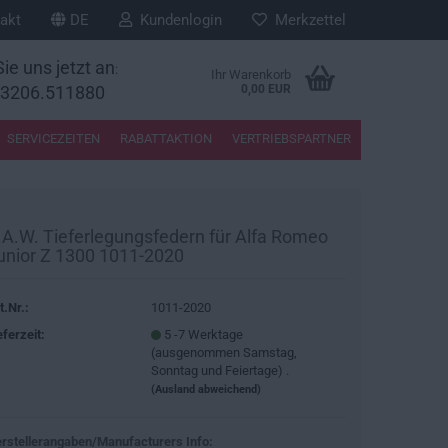
akt
DE
Kundenlogin
Merkzettel
ie uns jetzt an
:
Ihr Warenkorb
33206.511880
0,00 EUR
SERVICEZEITEN
RABATTAKTION
VERTRIEBSPARTNER
.A.W. Tieferlegungsfedern für Alfa Romeo
unior Z 1300 1011-2020
t.Nr.:
1011-2020
eferzeit:
5 -7 Werktage
(ausgenommen Samstag,
Sonntag und Feiertage) .
(Ausland abweichend)
rstellerangaben/Manufacturers Info: