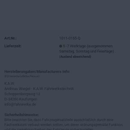
Art.Nr.:
1011-0155-Q
Lieferzeit:
5 -7 Werktage (ausgenommen
Samstag, Sonntag und Feiertage) .
(Ausland abweichend)
Herstellerangaben/Manufacturers Info:
(EU Verantwortliche Person)
K.A.W.
Andreas Wiegel - K.A.W. Fahrwerkstechnik
Schoppenbergweg 13
D-34260 Kaufungen
info@fahrwerke.de
Sicherheitshinweise:
Bitte beachten Sie, dass Fahrzeugersatzteile ausschließlich durch eine
Fachwerkstatt verbaut werden sollten, um deren ordnungsgemäße Funktion
und die Verkehrssicherheit des Fahrzeugs sicherzustellen.