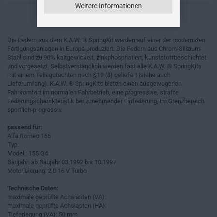
Weitere Informationen
Die Federn aus dem K.A.W. ® SpringKit werden auf einer der modernsten
Fertigungsanlagen in Europa produziert. Die Federn aus Chrom-Silizium-
Stahl sind zu 90% kaltgewickelt, zinkphosphatiert, kunststoffbeschichtet
und vorgesetzt. Selbstverständlich werden fast alle K.A.W. ® SpringKits
mit einem Teilegutachten nach §19 (3) geliefert (siehe auch
Lieferumfang). K.A.W. ® SpringKits bieten einen ausgewogenen
Fahrkomfort im normalen Fahrbetrieb, eine progressive, straffe
Federungscharakteristik bei zunehmender Einfederung, im Grenzbereich
sportlich-progressiv.
passend für:
Alfa Romeo 155
Typ:
Modell: 155 Q4
Baujahr: ab Baujahr 03.1992 bis 10.1997
Motorisierung: 2,0 16 V Turbo
Technische Daten:
maximale geprüfte Achslasten (VA):
maximale geprüfte Achslasten (HA):
Tieferlegung (VA): 50 mm