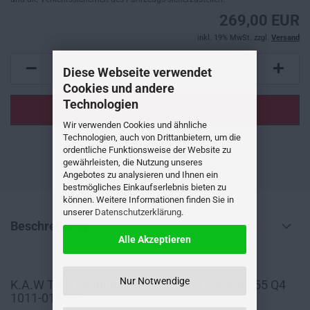
269,00 EUR
inkl. 19% MwSt. zzgl.
Versand
Diese Webseite verwendet
Cookies und andere
Technologien
Wir verwenden Cookies und ähnliche
Technologien, auch von Drittanbietern, um die
ordentliche Funktionsweise der Website zu
AUF DEN MERKZETTEL
gewährleisten, die Nutzung unseres
Angebotes zu analysieren und Ihnen ein
bestmögliches Einkaufserlebnis bieten zu
können. Weitere Informationen finden Sie in
unserer
Datenschutzerklärung
.
Beschreibung
Alle Akzeptieren
Nur Notwendige
K.A.W Tieferlegungsfedern für Alfa Romeo 155 Q4
1011-0155-Q