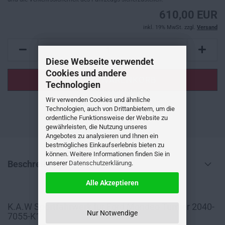
610,00 EUR
inkl. 19% MwSt. zzgl.
Versand
Diese Webseite verwendet
Cookies und andere
Technologien
Wir verwenden Cookies und ähnliche
Technologien, auch von Drittanbietern, um die
AUF DEN MERKZETTEL
ordentliche Funktionsweise der Website zu
gewährleisten, die Nutzung unseres
Angebotes zu analysieren und Ihnen ein
bestmögliches Einkaufserlebnis bieten zu
können. Weitere Informationen finden Sie in
Beschreibung
unserer
Datenschutzerklärung
.
Alle Akzeptieren
K.A.W Sportfahrwerk für Ford Mondeo Turnier 2040-
Nur Notwendige
7055-K1