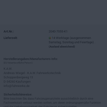
Art.Nr.:
2040-7055-K1
Lieferzeit:
14 Werktage (ausgenommen
Samstag, Sonntag und Feiertage) .
(Ausland abweichend)
Herstellerangaben/Manufacturers Info:
(EU Verantwortliche Person)
K.A.W.
Andreas Wiegel - K.A.W. Fahrwerkstechnik
Schoppenbergweg 13
D-34260 Kaufungen
info@fahrwerke.de
Sicherheitshinweise:
Bitte beachten Sie, dass Fahrzeugersatzteile ausschließlich durch eine
Fachwerkstatt verbaut werden sollten, um deren ordnungsgemäße Funktion
und die Verkehrssicherheit des Fahrzeugs sicherzustellen.