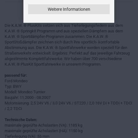
Weitere Informationen
Die K.A.W. ® PlusKits setzen sich aus Tieferlegungsfedern aus dem
K.A.W. ® Springkit Programm und aus speziellen Dämpfern aus dem
K.A.W. ® Sportdämpfer-Programm zusammen. Die K.A.W. ®
SportStoßdämpfer zeichnen sich durch ihre sportlich- komfortable
Abstimmung aus. Die K.A.W. ® Sportfahrwerke werden speziell für den
Straßenverkehr entwickelt. Ergebnis: Perfekt auf das jeweilige Fahrzeug
abgestimmte Komplettfahrwerke. Wir haben über 700 verschiedene
K.A.W. ® PlusKit Sportfahrwerke in unserem Programm.
passend für:
Ford Mondeo
Typ: BWY
Modell: Mondeo Turnier
Baujahr: 11.2000 - 08.2007
Motorisierung: 2,5 24V V6 / 3,0 24V V6 / ST220 / 2,0 16V Di + TDDi + TDCi
/ 2,2 TDCi
Technische Daten:
maximale geprüfte Achslasten (VA): 1185 kg
maximale geprüfte Achslasten (HA): 1150 kg
Tieferlegung (VA): 55 mm