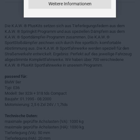
Weitere Informationen
Die K.A.W. ® PlusKits setzen sich aus Tieferlegungsfedern aus dem
K.A.W. ® Springkit Programm und aus speziellen Dämpfern aus dem
K.A.W. ® Sportdämpfer-Programm zusammen. Die K.A.W. ®
SportStoßdämpfer zeichnen sich durch ihre sportlich- komfortable
Abstimmung aus. Die K.A.W. ® Sportfahrwerke werden speziell für den
Straßenverkehr entwickelt. Ergebnis: Perfekt auf das jeweilige Fahrzeug
abgestimmte Komplettfahrwerke. Wir haben über 700 verschiedene
K.A.W. ® PlusKit Sportfahrwerke in unserem Programm.
passend für:
BMW 3er
Typ: E36
Modell: 3er 323i + 318 tds Compact
Baujahr: 01.1995 - 08.2000
Motorisierung: 2,5 6 Zxl 24V / 1,7tds
Technische Daten:
maximale geprüfte Achslasten (VA): 1030 kg
maximale geprüfte Achslasten (HA): 1030 kg
Tieferlegung (VA): 50 mm
Tieferlegung (HA): 20 mm