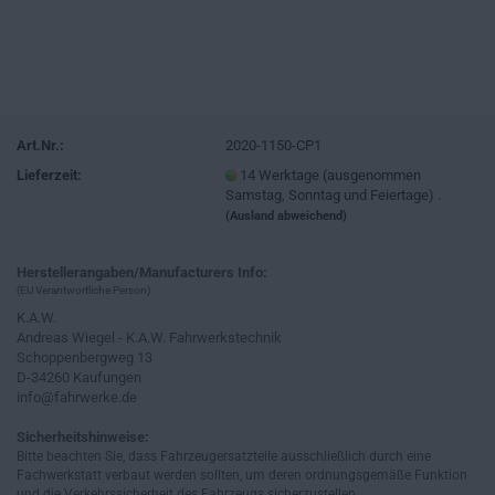
Art.Nr.:
2020-1150-CP1
Lieferzeit:
14 Werktage (ausgenommen
Samstag, Sonntag und Feiertage) .
(Ausland abweichend)
Herstellerangaben/Manufacturers Info:
(EU Verantwortliche Person)
K.A.W.
Andreas Wiegel - K.A.W. Fahrwerkstechnik
Schoppenbergweg 13
D-34260 Kaufungen
info@fahrwerke.de
Sicherheitshinweise:
Bitte beachten Sie, dass Fahrzeugersatzteile ausschließlich durch eine
Fachwerkstatt verbaut werden sollten, um deren ordnungsgemäße Funktion
und die Verkehrssicherheit des Fahrzeugs sicherzustellen.