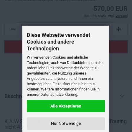
570,00 EUR
inkl. 19% MwSt. zzgl.
Versand
Diese Webseite verwendet
Cookies und andere
Technologien
Wir verwenden Cookies und ähnliche
Technologien, auch von Drittanbietern, um die
AUF DEN MERKZETTEL
ordentliche Funktionsweise der Website zu
gewährleisten, die Nutzung unseres
Angebotes zu analysieren und Ihnen ein
bestmögliches Einkaufserlebnis bieten zu
können. Weitere Informationen finden Sie in
unserer
Datenschutzerklärung
.
Beschreibung
Alle Akzeptieren
K.A.W Sportfahrwerk für BMW 3er 320 - 325i Touring
Nur Notwendige
nicht 4 Zylinder 2020-1075-K