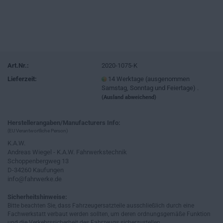
Art.Nr.:
2020-1075-K
Lieferzeit:
14 Werktage (ausgenommen
Samstag, Sonntag und Feiertage) .
(Ausland abweichend)
Herstellerangaben/Manufacturers Info:
(EU Verantwortliche Person)
K.A.W.
Andreas Wiegel - K.A.W. Fahrwerkstechnik
Schoppenbergweg 13
D-34260 Kaufungen
info@fahrwerke.de
Sicherheitshinweise:
Bitte beachten Sie, dass Fahrzeugersatzteile ausschließlich durch eine
Fachwerkstatt verbaut werden sollten, um deren ordnungsgemäße Funktion
und die Verkehrssicherheit des Fahrzeugs sicherzustellen.