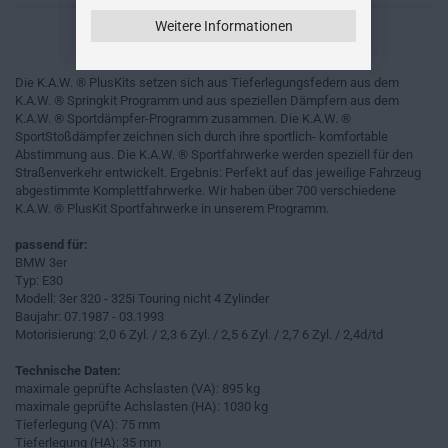
Weitere Informationen
Die K.A.W. ® PlusKits setzen sich aus Tieferlegungsfedern aus dem
K.A.W. ® Springkit Programm und aus speziellen Dämpfern aus dem
K.A.W. ® Sportdämpfer-Programm zusammen. Die K.A.W. ®
SportStoßdämpfer zeichnen sich durch ihre sportlich- komfortable
Abstimmung aus. Die K.A.W. ® Sportfahrwerke werden speziell für den
Straßenverkehr entwickelt. Ergebnis: Perfekt auf das jeweilige Fahrzeug
abgestimmte Komplettfahrwerke. Wir haben über 700 verschiedene
K.A.W. ® PlusKit Sportfahrwerke in unserem Programm.
passend für:
BMW 3er
Typ: E30
Modell: 3er 320 - 325i Touring nicht 4 Zylinder
Baujahr: 07.1987 - 03.1993
Motorisierung: 2,0 6 Zyl. / 2,3 6 Zyl. / 2,5 6 Zyl. / 2,7 6 Zyl. / 2,4d/td
Technische Daten:
maximale geprüfte Achslasten (VA): 895 kg
maximale geprüfte Achslasten (HA): 1030 kg
Tieferlegung (VA): 75 mm
Tieferlegung (HA): 35 mm