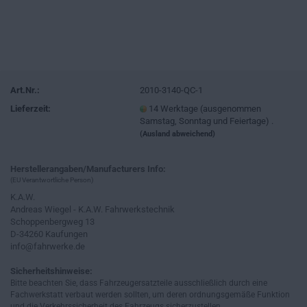
Art.Nr.:
2010-3140-QC-1
Lieferzeit:
14 Werktage (ausgenommen
Samstag, Sonntag und Feiertage) .
(Ausland abweichend)
Herstellerangaben/Manufacturers Info:
(EU Verantwortliche Person)
K.A.W.
Andreas Wiegel - K.A.W. Fahrwerkstechnik
Schoppenbergweg 13
D-34260 Kaufungen
info@fahrwerke.de
Sicherheitshinweise:
Bitte beachten Sie, dass Fahrzeugersatzteile ausschließlich durch eine
Fachwerkstatt verbaut werden sollten, um deren ordnungsgemäße Funktion
und die Verkehrssicherheit des Fahrzeugs sicherzustellen.