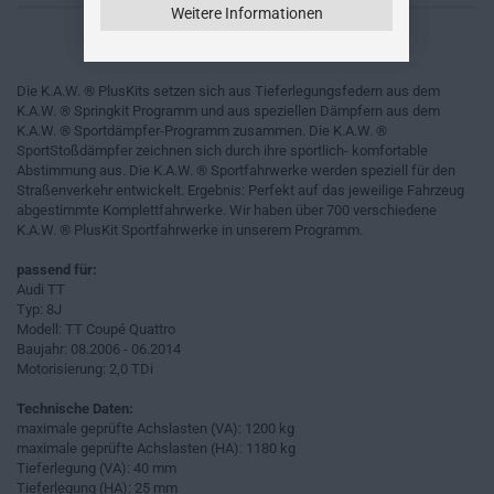
Weitere Informationen
Die K.A.W. ® PlusKits setzen sich aus Tieferlegungsfedern aus dem
K.A.W. ® Springkit Programm und aus speziellen Dämpfern aus dem
K.A.W. ® Sportdämpfer-Programm zusammen. Die K.A.W. ®
SportStoßdämpfer zeichnen sich durch ihre sportlich- komfortable
Abstimmung aus. Die K.A.W. ® Sportfahrwerke werden speziell für den
Straßenverkehr entwickelt. Ergebnis: Perfekt auf das jeweilige Fahrzeug
abgestimmte Komplettfahrwerke. Wir haben über 700 verschiedene
K.A.W. ® PlusKit Sportfahrwerke in unserem Programm.
passend für:
Audi TT
Typ: 8J
Modell: TT Coupé Quattro
Baujahr: 08.2006 - 06.2014
Motorisierung: 2,0 TDi
Technische Daten:
maximale geprüfte Achslasten (VA): 1200 kg
maximale geprüfte Achslasten (HA): 1180 kg
Tieferlegung (VA): 40 mm
Tieferlegung (HA): 25 mm