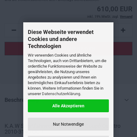
610,00 EUR
inkl. 19% MwSt. zzgl.
Versand
Diese Webseite verwendet
Cookies und andere
Technologien
Wir verwenden Cookies und ähnliche
Technologien, auch von Drittanbietern, um die
ordentliche Funktionsweise der Website zu
AUF DEN MERKZETTEL
gewährleisten, die Nutzung unseres
Angebotes zu analysieren und Ihnen ein
bestmögliches Einkaufserlebnis bieten zu
können. Weitere Informationen finden Sie in
unserer
Datenschutzerklärung
.
Beschreibung
Alle Akzeptieren
Nur Notwendige
K.A.W Sportfahrwerk für Audi TT Coupé Quattro
2010-3140-QC-1