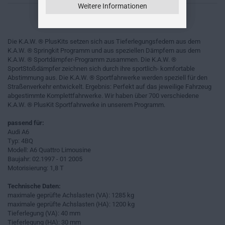
Weitere Informationen
Die K.A.W. ® PlusKits setzen sich aus Tieferlegungsfedern aus dem
K.A.W. ® Springkit Programm und aus speziellen Dämpfern aus dem
K.A.W. ® Sportdämpfer-Programm zusammen. Die K.A.W. ®
SportStoßdämpfer zeichnen sich durch ihre sportlich- komfortable
Abstimmung aus. Die K.A.W. ® Sportfahrwerke werden speziell für den
Straßenverkehr entwickelt. Ergebnis: Perfekt auf das jeweilige Fahrzeug
abgestimmte Komplettfahrwerke. Wir haben über 700 verschiedene
K.A.W. ® PlusKit Sportfahrwerke in unserem Programm.
passend für:
Audi A6
Typ: 4BQ
Modell: A6 Quattro Limousine
Baujahr: 02.1997 - 01 2005
Motorisierung: 1,8 T
Technische Daten:
maximale geprüfte Achslasten (VA): 1285 kg
maximale geprüfte Achslasten (HA): 1200 kg
Tieferlegung (VA): 40 mm
Tieferlegung (HA): 30 mm