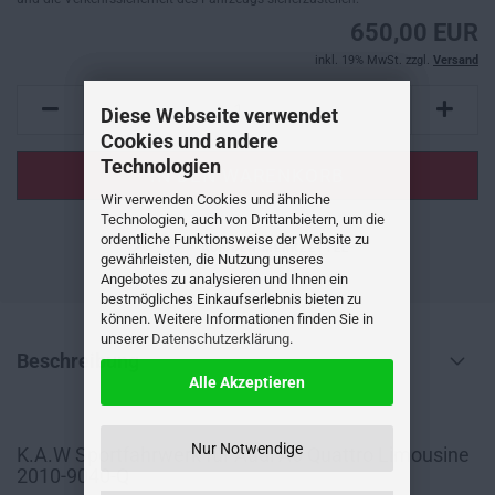
650,00 EUR
inkl. 19% MwSt. zzgl.
Versand
Diese Webseite verwendet
Cookies und andere
Technologien
Wir verwenden Cookies und ähnliche
Technologien, auch von Drittanbietern, um die
ordentliche Funktionsweise der Website zu
AUF DEN MERKZETTEL
gewährleisten, die Nutzung unseres
Angebotes zu analysieren und Ihnen ein
bestmögliches Einkaufserlebnis bieten zu
können. Weitere Informationen finden Sie in
unserer
Datenschutzerklärung
.
Beschreibung
Alle Akzeptieren
Nur Notwendige
K.A.W Sportfahrwerk für Audi A6 Quattro Limousine
2010-9040-Q