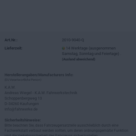
Art.Nr.:
2010-9040-Q
Lieferzeit:
14 Werktage (ausgenommen
Samstag, Sonntag und Feiertage) .
(Ausland abweichend)
Herstellerangaben/Manufacturers Info:
(EU Verantwortliche Person)
K.A.W.
Andreas Wiegel - K.A.W. Fahrwerkstechnik
Schoppenbergweg 13
D-34260 Kaufungen
info@fahrwerke.de
Sicherheitshinweise:
Bitte beachten Sie, dass Fahrzeugersatzteile ausschließlich durch eine
Fachwerkstatt verbaut werden sollten, um deren ordnungsgemäße Funktion
und die Verkehrssicherheit des Fahrzeugs sicherzustellen.