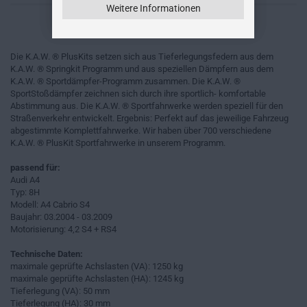
Weitere Informationen
Die K.A.W. ® PlusKits setzen sich aus Tieferlegungsfedern aus dem
K.A.W. ® Springkit Programm und aus speziellen Dämpfern aus dem
K.A.W. ® Sportdämpfer-Programm zusammen. Die K.A.W. ®
SportStoßdämpfer zeichnen sich durch ihre sportlich- komfortable
Abstimmung aus. Die K.A.W. ® Sportfahrwerke werden speziell für den
Straßenverkehr entwickelt. Ergebnis: Perfekt auf das jeweilige Fahrzeug
abgestimmte Komplettfahrwerke. Wir haben über 700 verschiedene
K.A.W. ® PlusKit Sportfahrwerke in unserem Programm.
passend für:
Audi A4
Typ: 8H
Modell: A4 Cabrio S4
Baujahr: 03.2004 - 03.2009
Motorisierung: 4,2 S4 + RS4
Technische Daten:
maximale geprüfte Achslasten (VA): 1250 kg
maximale geprüfte Achslasten (HA): 1245 kg
Tieferlegung (VA): 50 mm
Tieferlegung (HA): 30 mm