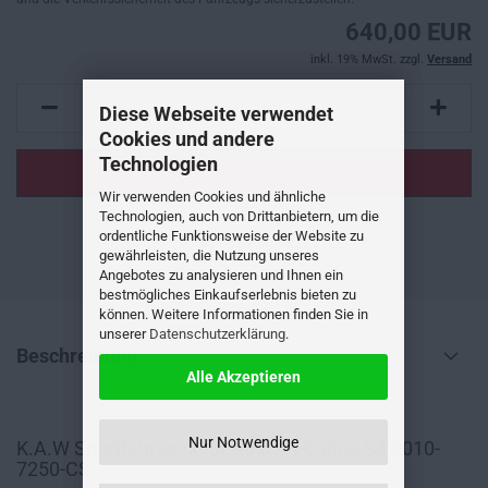
640,00 EUR
inkl. 19% MwSt. zzgl.
Versand
Diese Webseite verwendet
Cookies und andere
Technologien
Wir verwenden Cookies und ähnliche
Technologien, auch von Drittanbietern, um die
ordentliche Funktionsweise der Website zu
AUF DEN MERKZETTEL
gewährleisten, die Nutzung unseres
Angebotes zu analysieren und Ihnen ein
bestmögliches Einkaufserlebnis bieten zu
können. Weitere Informationen finden Sie in
unserer
Datenschutzerklärung
.
Beschreibung
Alle Akzeptieren
Nur Notwendige
K.A.W Sportfahrwerk für Audi A4 Cabrio S4 2010-
7250-CS