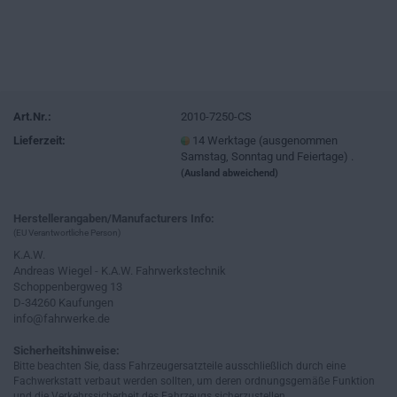
Art.Nr.:
2010-7250-CS
Lieferzeit:
14 Werktage (ausgenommen
Samstag, Sonntag und Feiertage) .
(Ausland abweichend)
Herstellerangaben/Manufacturers Info:
(EU Verantwortliche Person)
K.A.W.
Andreas Wiegel - K.A.W. Fahrwerkstechnik
Schoppenbergweg 13
D-34260 Kaufungen
info@fahrwerke.de
Sicherheitshinweise:
Bitte beachten Sie, dass Fahrzeugersatzteile ausschließlich durch eine
Fachwerkstatt verbaut werden sollten, um deren ordnungsgemäße Funktion
und die Verkehrssicherheit des Fahrzeugs sicherzustellen.