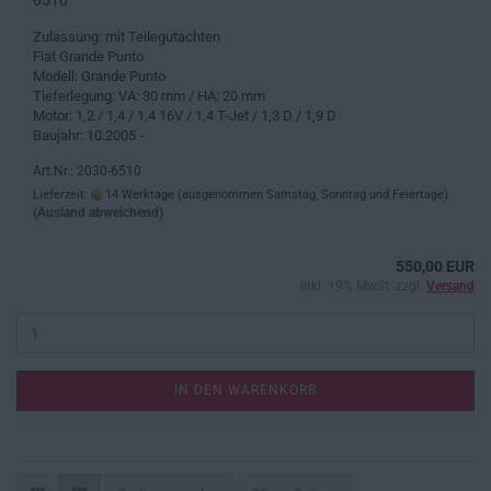
6510
Zulassung: mit Teilegutachten
Fiat Grande Punto
Modell: Grande Punto
Tieferlegung: VA: 30 mm / HA: 20 mm
Motor: 1,2 / 1,4 / 1,4 16V / 1,4 T-Jet / 1,3 D / 1,9 D
Baujahr: 10.2005 -
Art.Nr.: 2030-6510
Lieferzeit:
14 Werktage (ausgenommen Samstag, Sonntag und Feiertage) .
(Ausland abweichend)
550,00 EUR
inkl. 19% MwSt. zzgl.
Versand
IN DEN WARENKORB