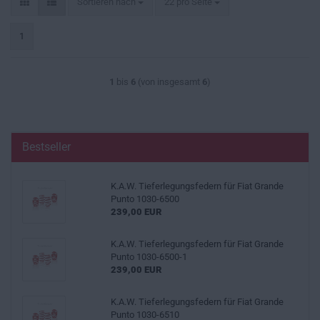
Sortieren nach
pro Seite
Sortieren nach
22 pro Seite
1
1
bis
6
(von insgesamt
6
)
Bestseller
K.A.W. Tieferlegungsfedern für Fiat Grande
Punto 1030-6500
239,00 EUR
K.A.W. Tieferlegungsfedern für Fiat Grande
Punto 1030-6500-1
239,00 EUR
K.A.W. Tieferlegungsfedern für Fiat Grande
Punto 1030-6510