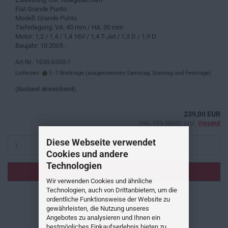
Fiat Grande Punto
Modell: Grande Punto
Tieferlegung: VA: 40 mm / HA: 30 mm
Motor: 1,2 / 1,4 / 1,4 16V / 1,4 T-Jet / 1,3 D / 1,9 D
Baujahr: 10.2005 -
Art.Nr.: 1030-6500-1
Lieferzeit:
5 -7 Werktage (ausgenommen Samstag, Sonntag und Feiertage)
.
(Ausland abweichend)
239,00 EUR
inkl. 19% MwSt. zzgl.
Versand
Diese Webseite verwendet
Cookies und andere
Technologien
IN DEN WARENKORB
Wir verwenden Cookies und ähnliche
Technologien, auch von Drittanbietern, um die
ordentliche Funktionsweise der Website zu
gewährleisten, die Nutzung unseres
Angebotes zu analysieren und Ihnen ein
bestmögliches Einkaufserlebnis bieten zu